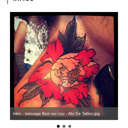
lix
ink
inkin - tatouage fleur sur cou - Alix Ge Tattoo.jpg
Tatt