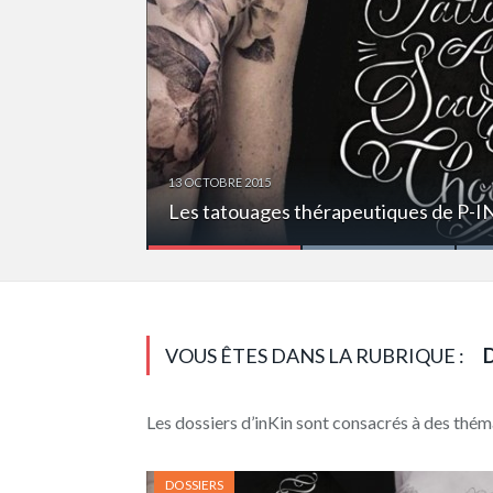
13 OCTOBRE 2015
11 OCTOBRE 2015
Les tatouages thérapeutiques de P-I
Un tatouage, à la vie… à la mort ?
Les marques et le tatouage
VOUS ÊTES DANS LA RUBRIQUE :
Les dossiers d’inKin sont consacrés à des théma
DOSSIERS