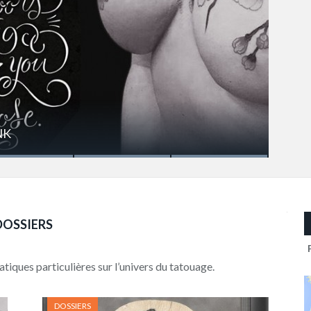
NK
DOSSIERS
tiques particulières sur l’univers du tatouage.
DOSSIERS