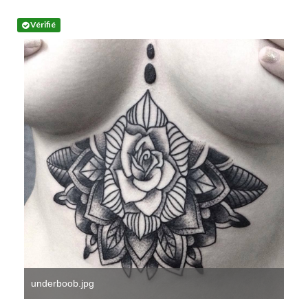
Vérifié
underboob.jpg
mex