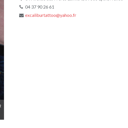
04 37 90 26 61
excaliburtattoo@yahoo.fr
inkin-tatouage-crane-dos-EXCALIBUR
TATTOO-generaliste.jpg
R
inkin-tatouage-
TATTOO-general