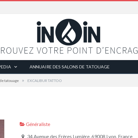
EDIA
ANNUAIRE DES SALONS DE TATOUAGE
»
 de tatouage
EXCALIBUR TATTOO
Généraliste
34 Avenue des Frères Lumière, 69008 Lyon, France