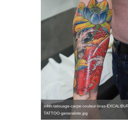
inkin-tatouage-carpe-couleur-bras-EXCALIBU
TATTOO-generaliste.jpg
tes-EXCALIBUR