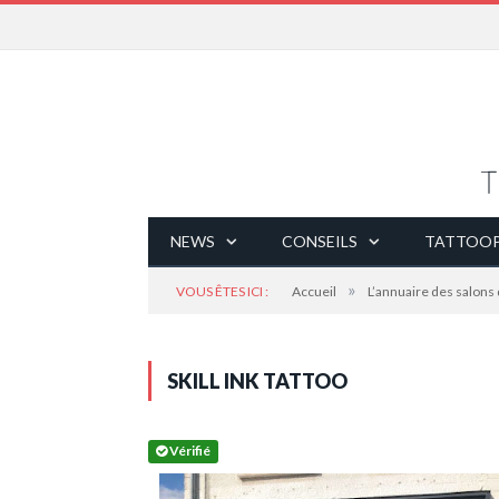
NEWS
CONSEILS
TATTOOP
»
VOUS ÊTES ICI :
Accueil
L’annuaire des salons
SKILL INK TATTOO
Vérifié