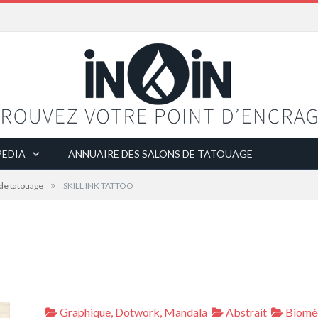
EDIA
ANNUAIRE DES SALONS DE TATOUAGE
»
 de tatouage
SKILL INK TATTOO
Graphique, Dotwork, Mandala
Abstrait
Biomé