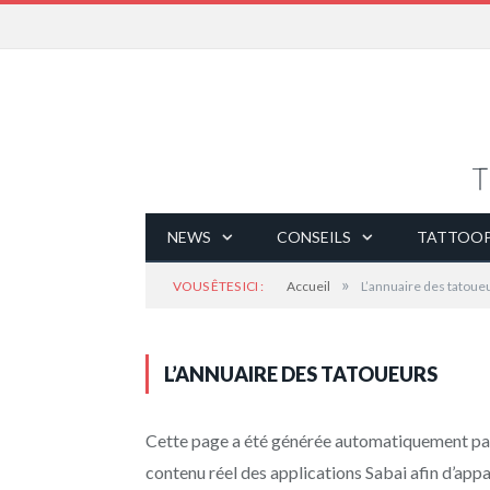
NEWS
CONSEILS
TATTOOP
»
VOUS ÊTES ICI :
Accueil
L’annuaire des tatoue
L’ANNUAIRE DES TATOUEURS
Cette page a été générée automatiquement par l
contenu réel des applications Sabai afin d’app