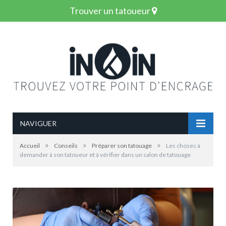
Trouver un tatoueur
NAVIGUER
»
»
»
Accueil
Conseils
Préparer son tatouage
Les choses à
demander à son tatoueur et à vérifier dans un salon de tatouage