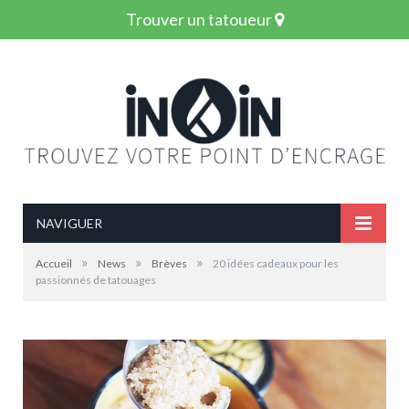
Trouver un tatoueur
NAVIGUER
»
»
»
Accueil
News
Brèves
20 idées cadeaux pour les
passionnés de tatouages