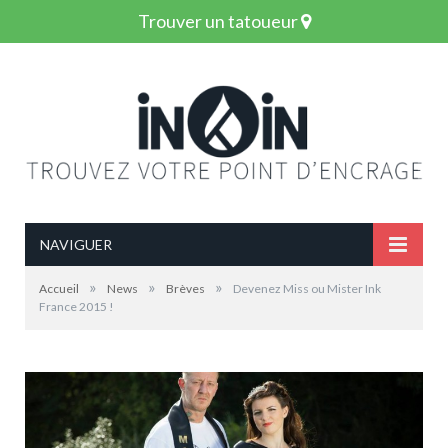
Trouver un tatoueur
NAVIGUER
»
»
»
Accueil
News
Brèves
Devenez Miss ou Mister Ink
France 2015 !