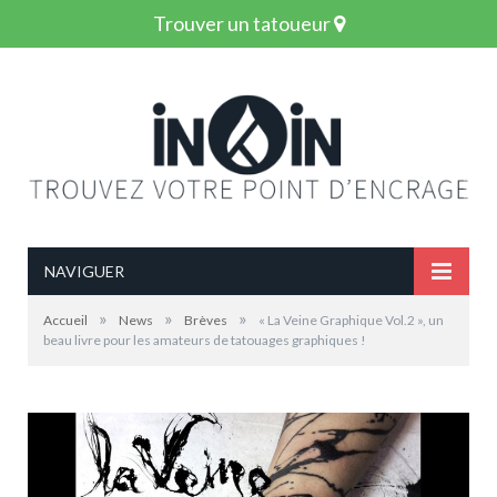
Trouver un tatoueur
NAVIGUER
»
»
»
Accueil
News
Brèves
« La Veine Graphique Vol.2 », un
beau livre pour les amateurs de tatouages graphiques !