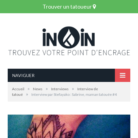
Trouver un tatoueur
NAVIGUER
»
»
»
Accueil
News
Interviews
Interview de
»
tatoué
Interview par Stefayako : Sabrine, maman tatouée #4