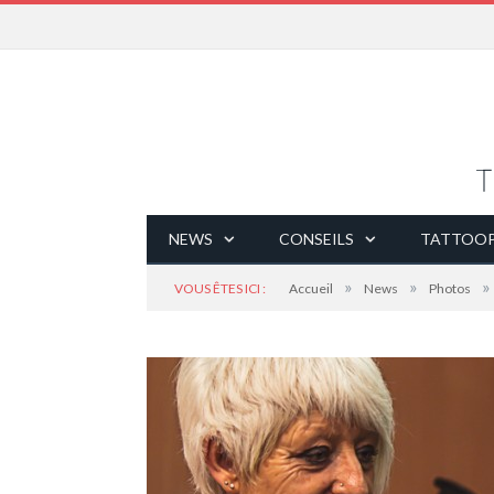
NEWS
CONSEILS
TATTOOP
»
»
»
VOUS ÊTES ICI :
Accueil
News
Photos