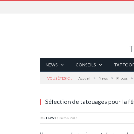
NEWS
CONSEILS
TATTOOP
»
»
»
VOUS ÊTES ICI :
Accueil
News
Photos
Sélection de tatouages pour la f
PAR
LIUW
LE
26 MAI 2016