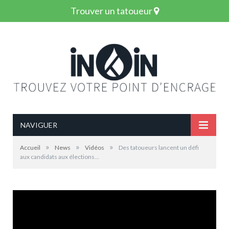
Trouver un tatoueur
NAVIGUER
»
»
»
Accueil
News
Vidéos
Des tatoueurs lancent un défi
aux candidats aux élections…