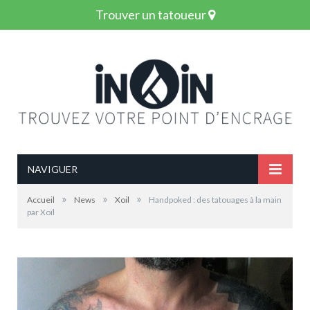
Trouver un tatoueur
NAVIGUER
»
»
»
Accueil
News
Xoil
Handpoked : des tatouages à la main
par Xoïl