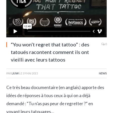
“You won’t regret that tattoo” : des
0
tatoués racontent comment ils ont
vieilli avec leurs tattoos
PAR
LIUW
LE
19 MAI 2015
NEWS
Ce très beau documentaire (en anglais) apporte des
idées de réponses à tous ceux à qui on a déjà
demandé : “Tu n’as pas peur de regretter ?” en
voyant leurs tatouages…