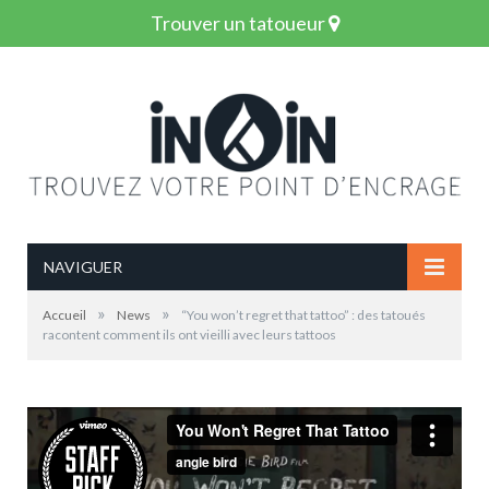
Trouver un tatoueur
NAVIGUER
»
»
Accueil
News
“You won’t regret that tattoo” : des tatoués
racontent comment ils ont vieilli avec leurs tattoos