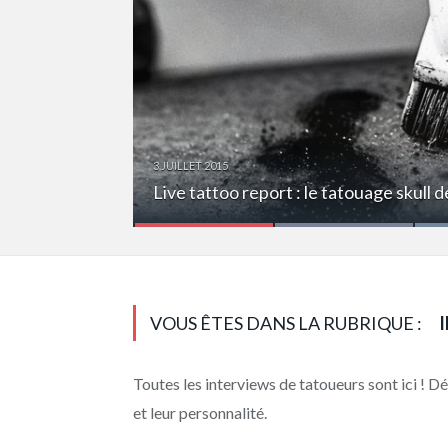
3 JUILLET 2015
18 DÉCEMBRE 2014
Live tattoo report : le tatouage skull d
Interview – Chimaera, apprentie tato
VOUS ÊTES DANS LA RUBRIQUE :
Toutes les interviews de tatoueurs sont ici ! Dé
et leur personnalité.