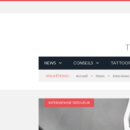
NEWS
CONSEILS
TATTOOP
»
»
VOUS ÊTES ICI :
Accueil
News
Interviews
INTERVIEW DE TATOUEUR
INTERVIEW DE TATOUEUR