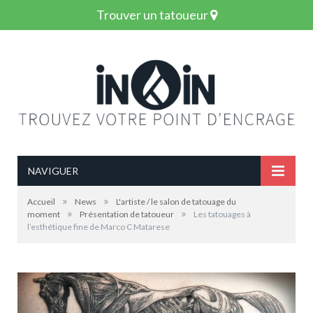
Trouver un tatoueur
NAVIGUER
»
»
Accueil
News
L'artiste / le salon de tatouage du
»
»
moment
Présentation de tatoueur
Les tatouages à
l’esthétique fine de Marco C Matarese