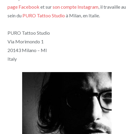
page Facebook
et sur
son compte Instagram
, il travaille au
sein du
PURO Tattoo Studio
à Milan, en Italie.
PURO Tattoo Studio
Via Morimondo 1
20143 Milano – MI
Italy