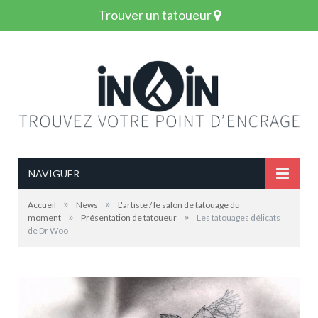
Trouver un tatoueur
NAVIGUER
»
»
Accueil
News
L'artiste / le salon de tatouage du
»
»
moment
Présentation de tatoueur
Les tatouages délicats
de Dr Woo